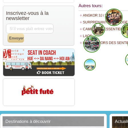
Autres tours:
Inscrivez-vous à la
ANGKOR 3J / 2N
newsletter
SURPRENANT CAMBODGE 
CAMBODGE ESSENTIEL
LAOS
LE LAOS HORS DES SENTI
Destinations à découvrir
Actual