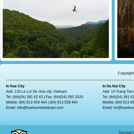
Le Vietnam, une terre de sensations
Enviro
billet
Le tourisme daventure attire de plus en plus de personnes portées...
Son D
Copyright
In Hue City
In Ha Noi City
Add: 120 Le Loi Str, Hue city, Vietnam
Add: 1A Trang Tien
Tel: (84)(54) 381 62 63 | Fax: (84)(54) 395 3333
Tel: (84)(54) 381 6
Mobile: (84) 913 458 464 | (84) 913 558 464
Mobile: (84) 913 4
Email:
info@huetouristvietnam.com
Email:
hn@huetour
Manage b