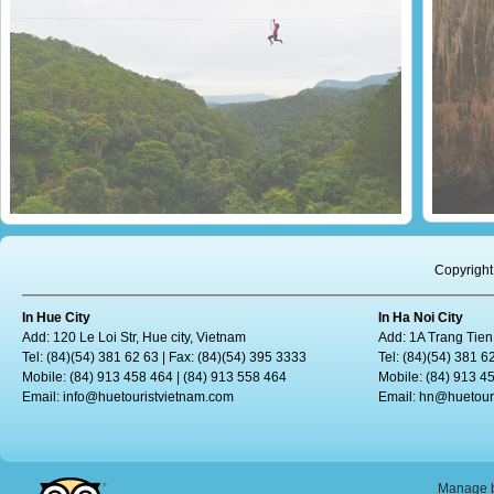
Le Vietnam, une terre de sensations
Enviro
billet
Le tourisme daventure attire de plus en plus de personnes portées...
Son D
Copyright
In Hue City
In Ha Noi City
Add: 120 Le Loi Str, Hue city, Vietnam
Add: 1A Trang Tien
Tel: (84)(54) 381 62 63 | Fax: (84)(54) 395 3333
Tel: (84)(54) 381 6
Mobile: (84) 913 458 464 | (84) 913 558 464
Mobile: (84) 913 4
Email:
info@huetouristvietnam.com
Email:
hn@huetour
Manage b