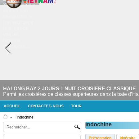
HALONG BAY 2 JOURS 1 NUIT CROISIERE CLASSIQUE
Parmi les croisières de classes supérieures dans la baie d’Ha 
ACCUEIL
CONTACTEZ- NOUS
TOUR
»
Indochine
Indochine
Présentation
Itinéraire