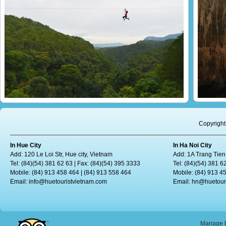
Le Vietnam, une terre de sensations
Enviro
billet
Le tourisme daventure attire de plus en plus de personnes portées...
Son D
Copyright
In Hue City
In Ha Noi City
Add: 120 Le Loi Str, Hue city, Vietnam
Add: 1A Trang Tien
Tel: (84)(54) 381 62 63 | Fax: (84)(54) 395 3333
Tel: (84)(54) 381 6
Mobile: (84) 913 458 464 | (84) 913 558 464
Mobile: (84) 913 4
Email:
info@huetouristvietnam.com
Email:
hn@huetour
Manage b