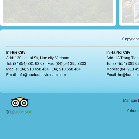
Le Vietnam, une terre de sensations
Le tou
Le tourisme daventure attire de plus en plus de personnes portées...
Copyright
In Hue City
In Ha Noi City
Add: 120 Le Loi Str, Hue city, Vietnam
Add: 1A Trang Tien
Tel: (84)(54) 381 62 63 | Fax: (84)(54) 395 3333
Tel: (84)(54) 381 6
Mobile: (84) 913 458 464 | (84) 913 558 464
Mobile: (84) 913 4
Email:
info@huetouristvietnam.com
Email:
hn@huetour
Manage b
Yahoo o