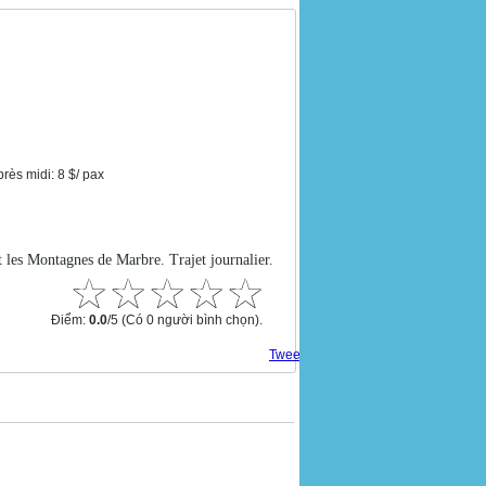
rès midi: 8 $/ pax
 les Montagnes de Marbre. Trajet journalier.
Điểm:
0.0
/5
(Có 0 người bình chọn).
Tweet