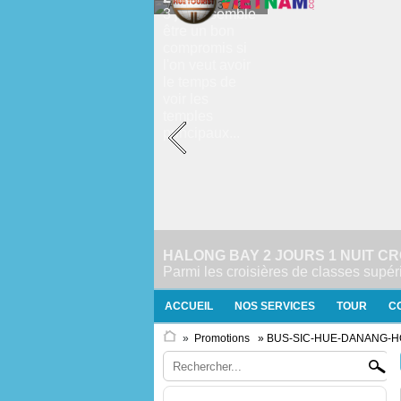
3 jours semble
être un bon
compromis si
l'on veut avoir
le temps de
voir les
temples
principaux...
HALONG BAY 2 JOURS 1 NUIT C
Parmi les croisières de classes supér
ACCUEIL
NOS SERVICES
TOUR
C
»
Promotions
» BUS-SIC-HUE-DANANG-H