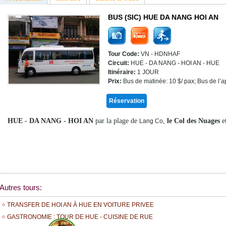
BUS (SIC) HUE DA NANG HOI AN
Tour Code:
VN - HDNHAF
Circuit:
HUE - DA NANG - HOI AN - HUE
Itinéraire:
1 JOUR
Prix:
Bus de matinée: 10 $/ pax; Bus de l’ap
Réservation
HUE - DA NANG - HOI AN
par la plage de
,
le Col des Nuages
et
Lang Co
Autres tours:
TRANSFER DE HOI AN À HUE EN VOITURE PRIVEE
GASTRONOMIE : TOUR DE HUE - CUISINE DE RUE