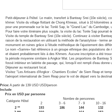
Petit-déjeuner à l'hôtel. Le matin, transfert à Banteay Srei (10e siècle), 
khmer. Visite du village flottant de Chong Khneas, situé à 10 kilomètres
pour une promenade sur le lac Tonlé Sap, le "Grand Lac" du Cambodge, u
Pour faire votre itinéraire plus souple, la visite du lac Tonle Sap pourrait
Visite du temple de Banteay Srei (10e siècle). Continuez à visiter Bant
raison de la restauration en utilisant la méthode de l'anastylose - terme 
monument en ruines grâce à l'étude méthodique de l'ajustement des diffé
Le nom «Samre» fait référence à un groupe ethnique des populations de m
et étaient probablement liés à des Khmers. Aucune inscription a été trouvé
la période moyenne similaire à Angkor Wat. Les proportions de Banteay S
fossé intérieur en latérite de pavage, qui, lorsqu'il est rempli d'eau don
Déjeuner au restaurant local.
Visitez "Les Artisans d'Angkor - Chantiers Ecoles" de Siem Reap et temps 
l'aéroport international de Siem Reap pour le vol de départ vers la destina
Price:
A partir de 139 USD USD/person
Include
Prix ​​en USD par personne
Nombre de personnes
Catégorie Hôtel
2
3 - 6
7 - 9
10 - 16
2 **
193
186
144
132