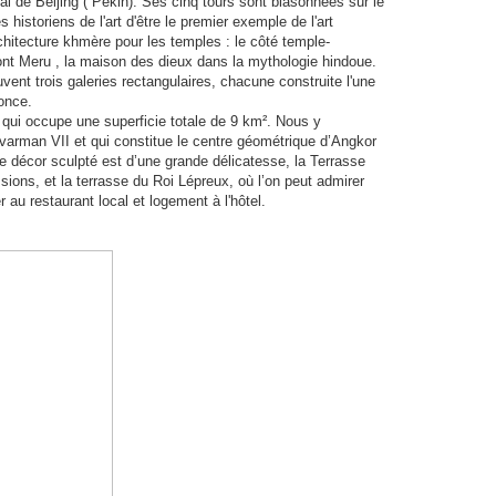
al de Beijing ( Pekin). Ses cinq tours sont blasonnées sur le
istoriens de l'art d'être le premier exemple de l'art
hitecture khmère pour les temples : le côté temple-
mont Meru , la maison des dieux dans la mythologie hindoue.
vent trois galeries rectangulaires, chacune construite l'une
once.
 qui occupe une superficie totale de 9 km². Nous y
varman VII et qui constitue le centre géométrique d’Angkor
e décor sculpté est d’une grande délicatesse, la Terrasse
ssions, et la terrasse du Roi Lépreux, où l’on peut admirer
au restaurant local et logement à l'hôtel.