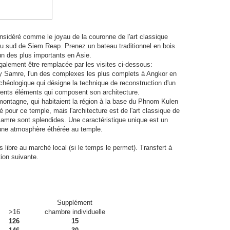
considéré comme le joyau de la couronne de l'art classique
 au sud de Siem Reap. Prenez un bateau traditionnel en bois
n des plus importants en Asie.
 également être remplacée par les visites ci-dessous:
eay Samre, l'un des complexes les plus complets à Angkor en
archéologique qui désigne la technique de reconstruction d'un
rents éléments qui composent son architecture.
ontagne, qui habitaient la région à la base du Phnom Kulen
 pour ce temple, mais l'architecture est de l'art classique de
amre sont splendides. Une caractéristique unique est un
ne une atmosphère éthérée au temple.
libre au marché local (si le temps le permet). Transfert à
tion suivante.
Supplément
>16
chambre individuelle
126
15