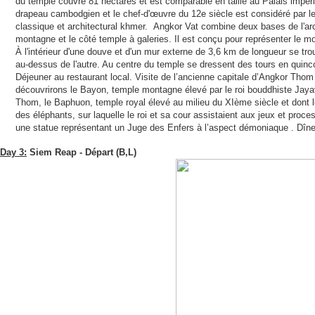
du temple couvre 81 hectares et est comparable en taille au Palais impéri
drapeau cambodgien et le chef-d'œuvre du 12e siècle est considéré par les h
classique et architectural khmer. Angkor Vat combine deux bases de l'arc
montagne et le côté temple à galeries. Il est conçu pour représenter le 
À l'intérieur d'une douve et d'un mur externe de 3,6 km de longueur se trou
au-dessus de l'autre. Au centre du temple se dressent des tours en quinc
Déjeuner au restaurant local. Visite de l’ancienne capitale d’Angkor Thom
découvrirons le Bayon, temple montagne élevé par le roi bouddhiste Jaya
Thom, le Baphuon, temple royal élevé au milieu du XIème siècle et dont l
des éléphants, sur laquelle le roi et sa cour assistaient aux jeux et proce
une statue représentant un Juge des Enfers à l’aspect démoniaque . Dîner 
Day 3:
Siem Reap - Départ (B,L)